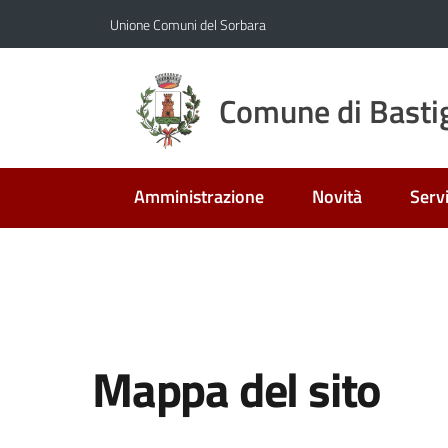
Vai al contenuto
Vai alla navigazione
Vai al footer
Unione Comuni del Sorbara
Comune di Bastig
Amministrazione
Novità
Servi
Mappa del sito