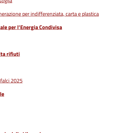
tiglia
nerazione per indifferenziata, carta e plastica
iale per l’Energia Condivisa
a rifiuti
sfalci 2025
le