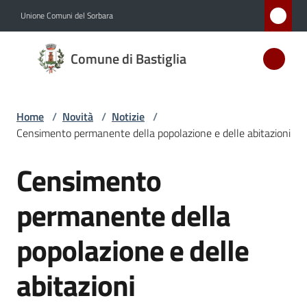
Vai al contenuto
Vai alla navigazione
Vai al footer
Unione Comuni del Sorbara
Comune
Comune di Bastiglia
di
Bastiglia
Home
/
Novità
/
Notizie
/
Censimento permanente della popolazione e delle abitazioni
Amministrazione
Censimento
Salta al contenuto
Novità
Menu selezionato
permanente della
Servizi
popolazione e delle
Vivere
abitazioni
Bastiglia