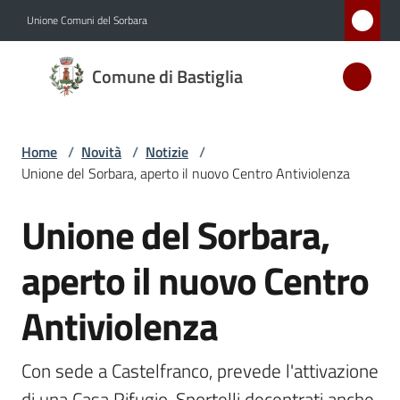
Vai al contenuto
Vai alla navigazione
Vai al footer
Unione Comuni del Sorbara
Comune
Comune di Bastiglia
di
Bastiglia
Home
/
Novità
/
Notizie
/
Unione del Sorbara, aperto il nuovo Centro Antiviolenza
Amministrazione
Unione del Sorbara,
Salta al contenuto
Novità
Menu selezionato
aperto il nuovo Centro
Servizi
Antiviolenza
Vivere
Bastiglia
Con sede a Castelfranco, prevede l'attivazione 
di una Casa Rifugio. Sportelli decentrati anche 