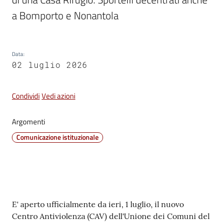
a Bomporto e Nonantola
Tutti
gli
Data
:
argomenti...
02 luglio 2026
Condividi
Vedi azioni
Seguici
su
Argomenti
Comunicazione istituzionale
Contenuto
E' aperto ufficialmente da ieri, 1 luglio, il nuovo
Centro Antiviolenza (CAV) dell'Unione dei Comuni del