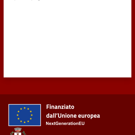
Valuta da 1 a 5 stelle
Tutti
gli
argomenti...
Seguici
su