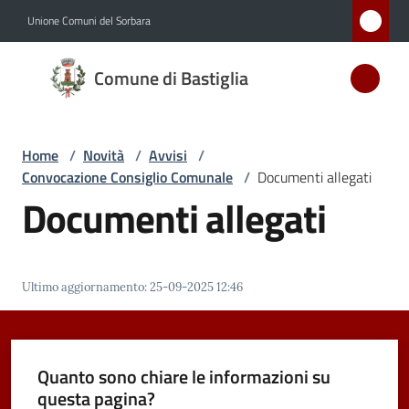
Vai al contenuto
Vai alla navigazione
Vai al footer
Unione Comuni del Sorbara
Comune
Comune di Bastiglia
di
Bastiglia
Home
/
Novità
/
Avvisi
/
Convocazione Consiglio Comunale
/
Documenti allegati
Amministrazione
Documenti allegati
Novità
Menu selezionato
Ultimo aggiornamento
:
25-09-2025 12:46
Servizi
Vivere
Bastiglia
Quanto sono chiare le informazioni su
questa pagina?