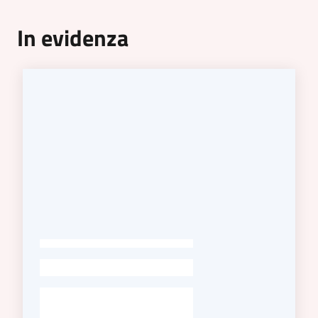
In evidenza
Tutti
gli
argomenti...
Seguici
su
-