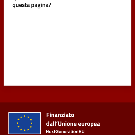
questa pagina?
Valuta da 1 a 5 stelle
Tutti
gli
argomenti...
Seguici
su