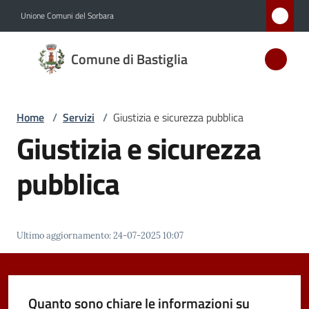
Vai al contenuto
Vai alla navigazione
Vai al footer
Unione Comuni del Sorbara
Comune
Comune di Bastiglia
di
Bastiglia
Home
/
Servizi
/
Giustizia e sicurezza pubblica
Giustizia e sicurezza
Amministrazione
pubblica
Novità
Servizi
Ultimo aggiornamento
:
24-07-2025 10:07
Menu selezionato
Vivere
Bastiglia
Quanto sono chiare le informazioni su