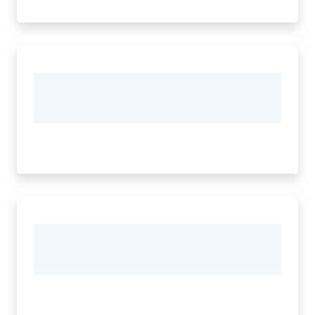
Tutti
gli
argomenti...
Seguici
su