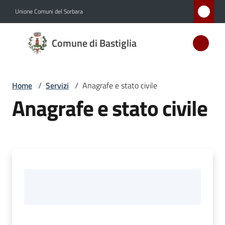
Vai al contenuto
Vai alla navigazione
Vai al footer
Unione Comuni del Sorbara
Comune
Comune di Bastiglia
di
Bastiglia
Home
/
Servizi
/
Anagrafe e stato civile
Anagrafe e stato civile
Amministrazione
Novità
Servizi
Menu selezionato
Vivere
Bastiglia