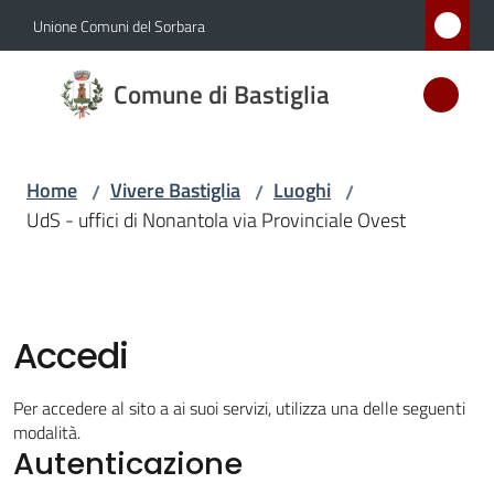
Vai al contenuto
Vai alla navigazione
Vai al footer
Unione Comuni del Sorbara
Comune
Comune di Bastiglia
di
Bastiglia
Home
Vivere Bastiglia
Luoghi
/
/
/
UdS - uffici di Nonantola via Provinciale Ovest
Amministrazione
Novità
Accedi
Servizi
Per accedere al sito a ai suoi servizi, utilizza una delle seguenti
Vivere
modalità.
Autenticazione
Bastiglia
Menu selezionato