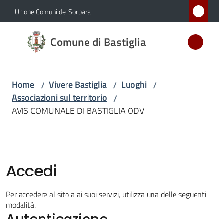
Vai al contenuto
Vai alla navigazione
Vai al footer
Unione Comuni del Sorbara
Comune
Comune di Bastiglia
di
Bastiglia
Home
Vivere Bastiglia
Luoghi
/
/
/
Associazioni sul territorio
/
Amministrazione
AVIS COMUNALE DI BASTIGLIA ODV
Novità
Servizi
Accedi
Vivere
Per accedere al sito a ai suoi servizi, utilizza una delle seguenti
Bastiglia
modalità.
Autenticazione
Menu selezionato