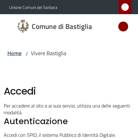
Vai al contenuto
Vai alla navigazione
Vai al footer
Unione Comuni del Sorbara
Comune
Comune di Bastiglia
di
Bastiglia
Home
Vivere Bastiglia
/
Amministrazione
Novità
Accedi
Servizi
Per accedere al sito a ai suoi servizi, utilizza una delle seguenti
modalità.
Autenticazione
Vivere
Bastiglia
Accedi con SPID, il sistema Pubblico di Identità Digitale.
Menu selezionato