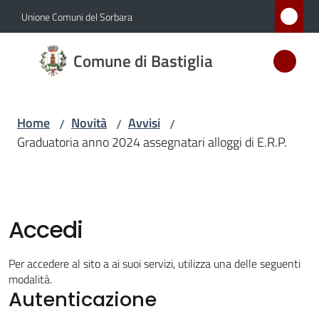
Vai al contenuto
Vai alla navigazione
Vai al footer
Unione Comuni del Sorbara
Comune
Comune di Bastiglia
di
Bastiglia
Home
Novità
Avvisi
/
/
/
Graduatoria anno 2024 assegnatari alloggi di E.R.P.
Amministrazione
Novità
Menu selezionato
Accedi
Servizi
Per accedere al sito a ai suoi servizi, utilizza una delle seguenti
Vivere
modalità.
Autenticazione
Bastiglia