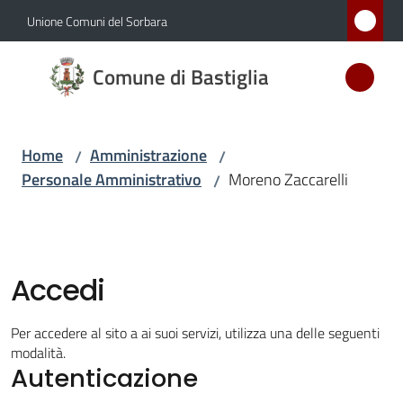
Vai al contenuto
Vai alla navigazione
Vai al footer
Unione Comuni del Sorbara
Comune
Comune di Bastiglia
di
Bastiglia
Home
Amministrazione
/
/
Personale Amministrativo
Moreno Zaccarelli
/
Amministrazione
Menu selezionato
Novità
Accedi
Servizi
Per accedere al sito a ai suoi servizi, utilizza una delle seguenti
Vivere
modalità.
Autenticazione
Bastiglia