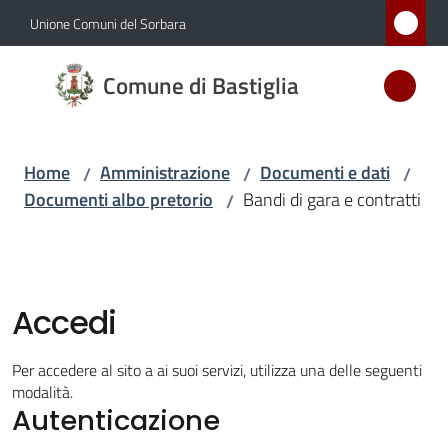
Vai al contenuto
Vai alla navigazione
Vai al footer
Unione Comuni del Sorbara
Comune
Comune di Bastiglia
di
Bastiglia
Home
Amministrazione
Documenti e dati
/
/
/
Documenti albo pretorio
Bandi di gara e contratti
/
Amministrazione
Menu selezionato
Novità
Accedi
Servizi
Per accedere al sito a ai suoi servizi, utilizza una delle seguenti
Vivere
modalità.
Autenticazione
Bastiglia