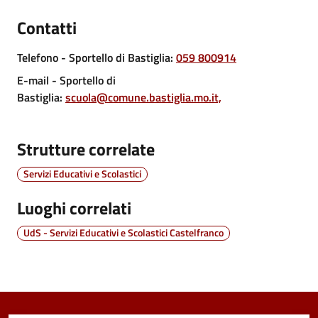
Contatti
Tutti
Telefono
- Sportello di Bastiglia
:
059 800914
gli
E-mail
- Sportello di
argomenti...
Bastiglia
:
scuola@comune.bastiglia.mo.it,
Strutture correlate
Seguici
su
Servizi Educativi e Scolastici
Luoghi correlati
UdS - Servizi Educativi e Scolastici Castelfranco