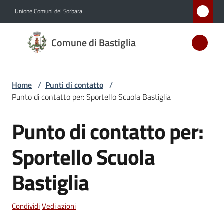
Vai al contenuto
Vai alla navigazione
Vai al footer
Unione Comuni del Sorbara
Comune
Comune di Bastiglia
di
Bastiglia
Home
/
Punti di contatto
/
Punto di contatto per: Sportello Scuola Bastiglia
Amministrazione
Punto di contatto per:
Salta al contenuto
Novità
Sportello Scuola
Servizi
Bastiglia
Vivere
Bastiglia
Condividi
Vedi azioni