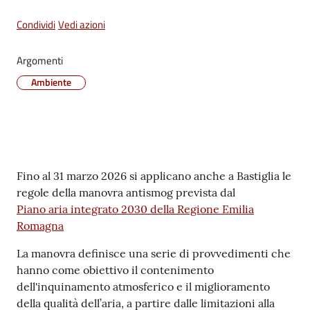
Condividi
Vedi azioni
Tutti
Argomenti
gli
Ambiente
argomenti...
Seguici
su
Contenuto
Fino al 31 marzo 2026 si applicano anche a Bastiglia le
regole della manovra antismog prevista dal
Piano aria integrato 2030 della Regione Emilia
Romagna
La manovra definisce una serie di provvedimenti che
hanno come obiettivo il contenimento
dell'inquinamento atmosferico e il miglioramento
della qualità dell’aria, a partire dalle limitazioni alla