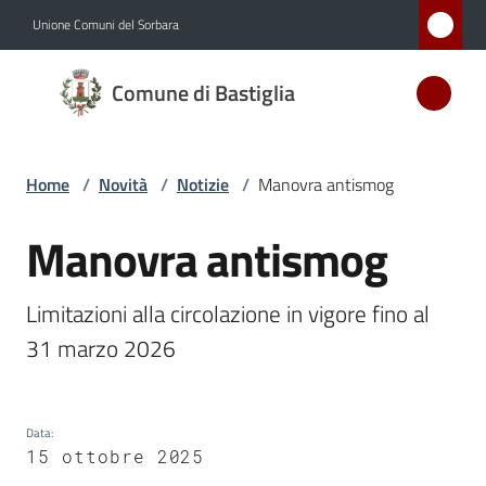
Vai al contenuto
Vai alla navigazione
Vai al footer
Unione Comuni del Sorbara
Comune
Comune di Bastiglia
di
Bastiglia
Home
/
Novità
/
Notizie
/
Manovra antismog
Amministrazione
Manovra antismog
Salta al contenuto
Novità
Limitazioni alla circolazione in vigore fino al 
Menu selezionato
31 marzo 2026
Servizi
Vivere
Bastiglia
Data
:
15 ottobre 2025