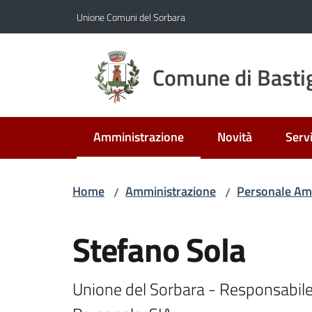
Vai al contenuto
Vai alla navigazione
Vai al footer
Unione Comuni del Sorbara
Comune di Bastig
Amministrazione
Novità
Servi
Menu selezionato
Home
Amministrazione
Personale Am
/
/
Salta al contenuto
Stefano Sola
Unione del Sorbara - Responsabile S