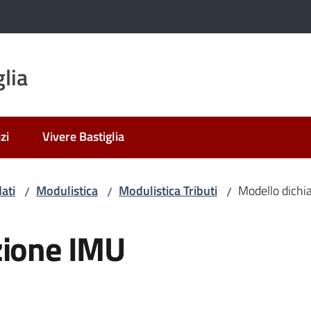
lia
zi
Vivere Bastiglia
ati
Modulistica
Modulistica Tributi
Modello dichi
/
/
/
zione IMU