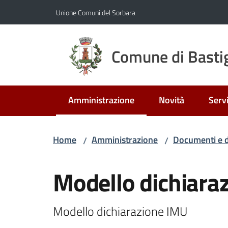
Vai al contenuto
Vai alla navigazione
Vai al footer
Unione Comuni del Sorbara
Comune di Bastig
Amministrazione
Novità
Servi
Menu selezionato
Home
Amministrazione
Documenti e d
/
/
Salta al contenuto
Modello dichiara
Modello dichiarazione IMU