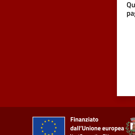
Qu
pa
Valut