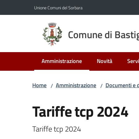
Vai al contenuto
Vai alla navigazione
Vai al footer
Unione Comuni del Sorbara
Comune di Bastig
Amministrazione
Novità
Servi
Menu selezionato
Home
Amministrazione
Documenti e d
/
/
Salta al contenuto
Tariffe tcp 2024
Tariffe tcp 2024