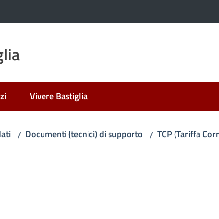
lia
zi
Vivere Bastiglia
ati
Documenti (tecnici) di supporto
TCP (Tariffa Cor
/
/