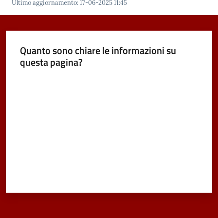
Ultimo aggiornamento
:
17-06-2025 11:45
Tutti
Quanto sono chiare le informazioni su
gli
questa pagina?
argomenti...
Valuta da 1 a 5 stelle
Seguici
su