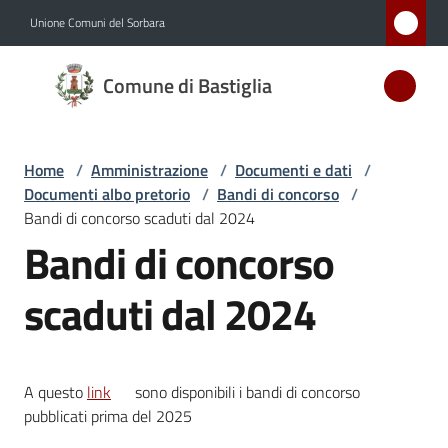
Vai al contenuto
Vai alla navigazione
Vai al footer
Unione Comuni del Sorbara
Comune
Comune di Bastiglia
di
Bastiglia
Home
/
Amministrazione
/
Documenti e dati
/
Documenti albo pretorio
/
Bandi di concorso
/
Amministrazione
Bandi di concorso scaduti dal 2024
Menu selezionato
Bandi di concorso
Novità
scaduti dal 2024
Servizi
Vivere
A questo
link
sono disponibili i bandi di concorso
Bastiglia
pubblicati prima del 2025