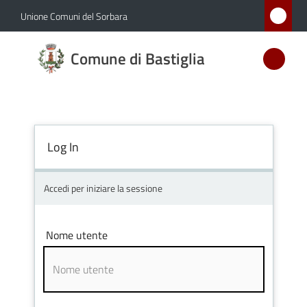
Vai al contenuto
Vai alla navigazione
Vai al footer
Unione Comuni del Sorbara
Comune
Comune di Bastiglia
di
Bastiglia
Log In
Amministrazione
Novità
Accedi per iniziare la sessione
Servizi
Nome utente
Vivere
Bastiglia