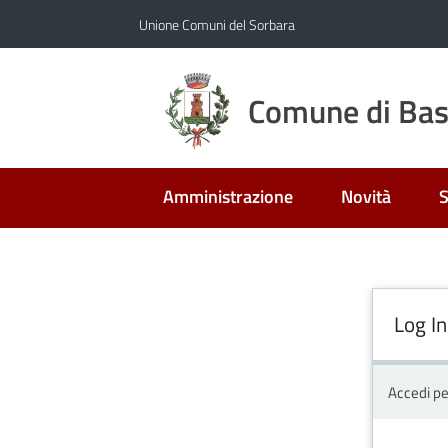
Vai al contenuto
Vai alla navigazione
Vai al footer
Unione Comuni del Sorbara
Comune di Bast
Amministrazione
Novità
S
Log In
Accedi pe