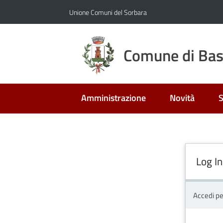
Vai al contenuto
Vai alla navigazione
Vai al footer
Unione Comuni del Sorbara
Comune di Bast
Amministrazione
Novità
S
Log In
Accedi pe