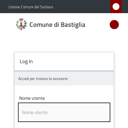
Vai al contenuto
Vai alla navigazione
Vai al footer
Unione Comuni del Sorbara
Comune
Comune di Bastiglia
di
Bastiglia
Log In
Amministrazione
Novità
Accedi per iniziare la sessione
Servizi
Nome utente
Vivere
Bastiglia