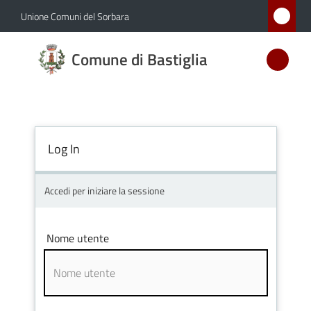
Vai al contenuto
Vai alla navigazione
Vai al footer
Unione Comuni del Sorbara
Comune
Comune di Bastiglia
di
Bastiglia
Log In
Amministrazione
Novità
Accedi per iniziare la sessione
Servizi
Nome utente
Vivere
Bastiglia